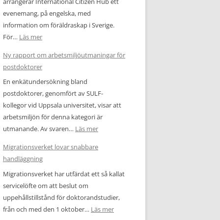
arrangerar International Citizen Hub ett
evenemang, på engelska, med
information om föräldraskap i Sverige.
:
För…
Läs mer
Event
Ny rapport om arbetsmiljöutmaningar för
på
postdoktorer
engelska:
En enkätundersökning bland
Having
postdoktorer, genomfört av SULF-
a
kollegor vid Uppsala universitet, visar att
child
arbetsmiljön för denna kategori är
in
:
utmanande. Av svaren…
Läs mer
Sweden
Ny
Migrationsverket lovar snabbare
rapport
handläggning
om
Migrationsverket har utfärdat ett så kallat
arbetsmiljöutmaningar
servicelöfte om att beslut om
för
uppehållstillstånd för doktorandstudier,
postdoktorer
:
från och med den 1 oktober…
Läs mer