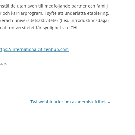
anställde utan även till medföljande partner och familj
och karriärprogram, i syfte att underlätta etablering.
rerad i universitetsaktiviteter (t.ex. introduktionsdagar
att universitetet får synlighet via ICHL:s
ttps://internationalcitizenhub.com
9-29
.
Två webbinarier om akademisk frihet
→