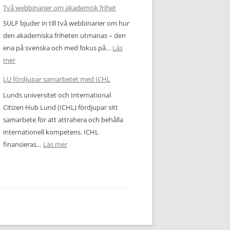
Migrationsverket
Två webbinarier om akademisk frihet
lovar
SULF bjuder in till två webbinarier om hur
snabbare
den akademiska friheten utmanas – den
handläggning
ena på svenska och med fokus på…
Läs
:
mer
Två
LU fördjupar samarbetet med ICHL
webbinarier
Lunds universitet och International
om
Citizen Hub Lund (ICHL) fördjupar sitt
akademisk
samarbete för att attrahera och behålla
frihet
internationell kompetens. ICHL
:
finansieras…
Läs mer
LU
fördjupar
samarbetet
med
ICHL