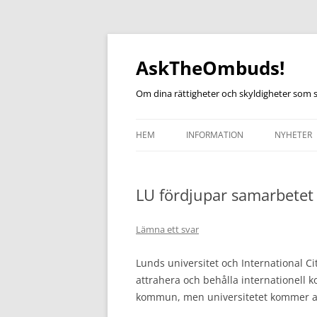
Hoppa
till
innehåll
AskTheOmbuds!
Om dina rättigheter och skyldigheter som 
HEM
INFORMATION
NYHETER
LU fördjupar samarbetet
Lämna ett svar
Lunds universitet och International Ci
attrahera och behålla internationell 
kommun, men universitetet kommer att