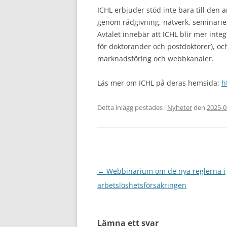
ICHL erbjuder stöd inte bara till den 
genom rådgivning, nätverk, seminarier 
Avtalet innebär att ICHL blir mer integ
för doktorander och postdoktorer), och 
marknadsföring och webbkanaler.
Läs mer om ICHL på deras hemsida:
h
Detta inlägg postades i
Nyheter
den
2025-0
Inläggsnavigering
←
Webbinarium om de nya reglerna i
arbetslöshetsförsäkringen
Lämna ett svar