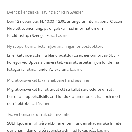
Event på engelska: Having a child in Sweden
Den 12 november, kl. 10.00–12.00, arrangerar International Citizen
Hub ett evenemang, på engelska, med information om
:
föräldraskap i Sverige. För…
Läs mer
Event
Ny rapport om arbetsmiljöutmaningar för postdoktorer
på
En enkätundersökning bland postdoktorer, genomfört av SULF-
engelska:
kollegor vid Uppsala universitet, visar att arbetsmiljön för denna
Having
:
kategori är utmanande. Av svaren…
Läs mer
a
Ny
child
Migrationsverket lovar snabbare handläggning
rapport
in
Migrationsverket har utfärdat ett så kallat servicelöfte om att
om
Sweden
beslut om uppehållstillstånd för doktorandstudier, från och med
arbetsmiljöutmaningar
:
den 1 oktober…
Läs mer
för
Migrationsverket
postdoktorer
Två webbinarier om akademisk frihet
lovar
SULF bjuder in till två webbinarier om hur den akademiska friheten
snabbare
:
utmanas – den ena på svenska och med fokus på…
Läs mer
handläggning