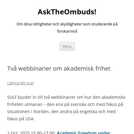
Hoppa
till
AskTheOmbuds!
innehåll
Om dina rättigheter och skyldigheter som studerande på
forskarnivå
Meny
Två webbinarier om akademisk frihet
Lämna ett svar
SULF bjuder in till två webbinarier om hur den akademiska
friheten utmanas – den ena på svenska och med fokus på
situationen i Norden, den andra på engelska och med
fokus på USA.
1 Oct. 2025 15.00–17.00:
Academic Freedom under