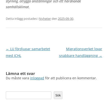
styrning, otrygga anställningar och ett hårdnande
samhällsklimat.
Detta inlägg postades i
Nyheter
den
2025-09-30
.
Inläggsnavigering
←
LU fördjupar samarbetet
Migrationsverket lovar
med ICHL
snabbare handläggning
→
Lämna ett svar
Du måste vara
inloggad
för att publicera en kommentar.
Sök
Sök