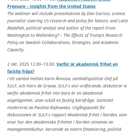
Pressure – Insights from the United States
The webinar will include presentations by Dan Garisto, science
journalist covering US research and policy for Nature, and Laila
Abdallah, political analyst and author of the report From
Washington to Wallenberg? – The Effects of Trump’s Research
Policy on Swedish Collaborations, Strategies, and Academic
Capacity.
2 okt. 2025 12.00–13.00:
Varför är akademisk frihet en
facklig fråga?
I ett samtal mellan Karin Åmossa, samhällspolitisk chef på
SULF, och Haro de Grauw, SULF:s vice ordförande, diskuterar vi
varför akademisk frihet inte bara är en akademisk
angelägenhet, utan också en facklig kärnfråga. Samtalet
modereras av Paulina Rajkowska. Utgångspunkt för
diskussionen är SULF:s rapport Akademisk frihet i Norden, som
visar hur den akademiska friheten i Norden utmanas av
managementkultur, beroende av extern finansiering, politisk